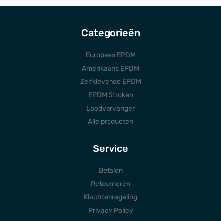
Categorieën
Europees EPDM
Amerikaans EPDM
Zelfklevende EPDM
EPDM Stroken
Loodvervanger
Alle producten
Service
Betalen
Retourneren
Klachtenregeling
Privacy Policy