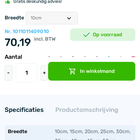
Gratis deskundig advies!
Breedte
Nr. 1011011409010
Op voorraad
70,19
incl. BTW
Aantal
EPDM
In winkelmand
zelfklevende
-
+
gootbekleding
1.3
mm
per
volle
rol
Specificaties
Productomschrijving
aantal
Breedte
10cm, 15cm, 20cm, 25cm, 30cm,