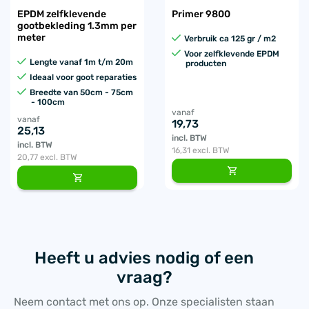
EPDM zelfklevende
Primer 9800
gootbekleding 1.3mm per
meter
Verbruik ca 125 gr / m2
Voor zelfklevende EPDM
Lengte vanaf 1m t/m 20m
producten
Ideaal voor goot reparaties
Breedte van 50cm - 75cm
- 100cm
vanaf
vanaf
19,73
25,13
incl. BTW
incl. BTW
16,31
excl. BTW
20,77
excl. BTW
Heeft u advies nodig of een
vraag?
Neem contact met ons op. Onze specialisten staan